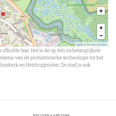
+
−
|
MapPress
© OpenStreetMap
fficiële taal. Het is de op één na belangrijkste
edenis van de prehistorische archeologie tot het
tiuskerk en Heirbrugmolen. De stad is ook
BELGIEKAART.COM