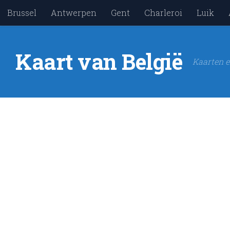
Brussel
Antwerpen
Gent
Charleroi
Luik
Skip to content
Kaart van België
Kaarten e