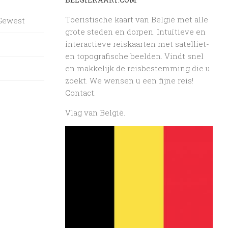
Toeristische kaart van België met alle
 Gewest
grote steden en dorpen. Intuïtieve en
interactieve reiskaarten met satelliet-
en topografische beelden. Vindt snel
en makkelijk de reisbestemming die u
zoekt. We wensen u een fijne reis!
Contact
.
Vlag van België.