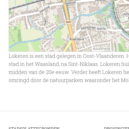
Lokeren is een stad gelegen in Oost-Vlaanderen. He
stad in het Waasland, na Sint-Niklaas. Lokeren hu
midden van de 20e eeuw. Verder heeft Lokeren hee
omringd door de natuurparken waaronder het Mol
STADSPLATTEGRONDEN
PROVINCIE