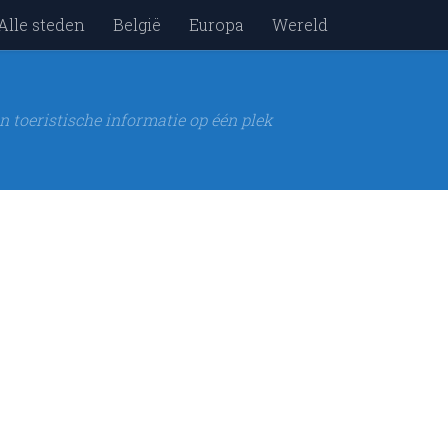
Alle steden
België
Europa
Wereld
n toeristische informatie op één plek